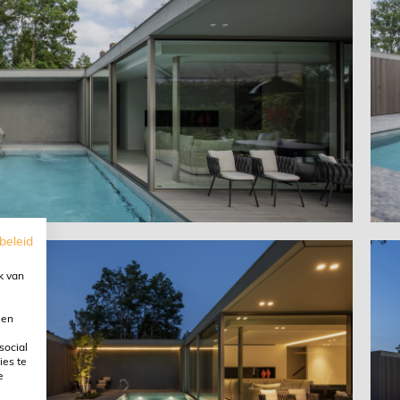
beleid
k van
 en
social
ies te
e