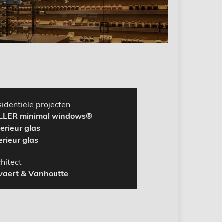
identiële projecten
LLER minimal windows®
erieur glas
erieur glas
hitect
vaert & Vanhoutte