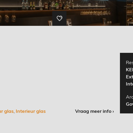
Res
KE
Ext
Int
Arc
Go
ur glas
Interieur glas
Vraag meer info ›
,