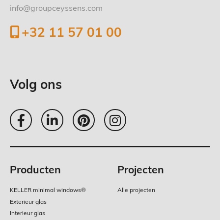
info@groupceyssens.com
+32 11 57 01 00
Volg ons
Producten
Projecten
Footer
KELLER minimal windows®
Alle projecten
menu
Exterieur glas
Interieur glas