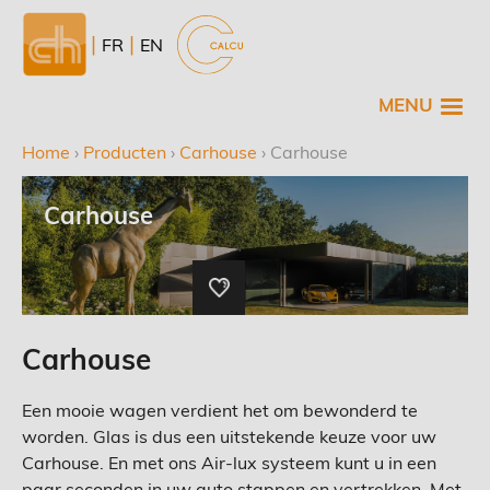
Overslaan
en
NL
FR
EN
naar
de
MENU
inhoud
gaan
Home
›
Producten
›
Carhouse
›
Carhouse
Kruimelpad
Carhouse
Carhouse
Een mooie wagen verdient het om bewonderd te
worden. Glas is dus een uitstekende keuze voor uw
Carhouse. En met ons Air-lux systeem kunt u in een
paar seconden in uw auto stappen en vertrekken. Met