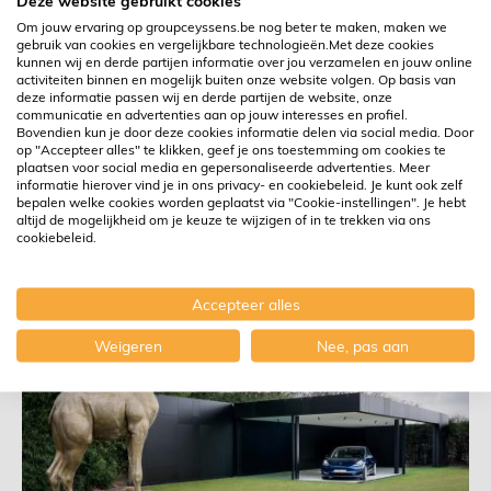
Deze website gebruikt cookies
Om jouw ervaring op groupceyssens.be nog beter te maken, maken we
gebruik van cookies en vergelijkbare technologieën.Met deze cookies
kunnen wij en derde partijen informatie over jou verzamelen en jouw online
activiteiten binnen en mogelijk buiten onze website volgen. Op basis van
deze informatie passen wij en derde partijen de website, onze
communicatie en advertenties aan op jouw interesses en profiel.
Residentiële projecten
Bovendien kun je door deze cookies informatie delen via social media. Door
op "Accepteer alles" te klikken, geef je ons toestemming om cookies te
plaatsen voor social media en gepersonaliseerde advertenties. Meer
Show House - Artikel HLN
informatie hierover vind je in ons privacy- en cookiebeleid. Je kunt ook zelf
bepalen welke cookies worden geplaatst via "Cookie-instellingen". Je hebt
altijd de mogelijkheid om je keuze te wijzigen of in te trekken via ons
Meer informatie
cookiebeleid.
Accepteer alles
Weigeren
Nee, pas aan