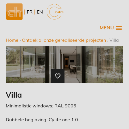
Overslaan
en
NL
FR
EN
naar
de
MENU
inhoud
gaan
Home
›
Ontdek al onze gerealiseerde projecten
›
Villa
Kruimelpad
Villa
Minimalistic windows: RAL 9005
Dubbele beglazing: Cylite one 1.0