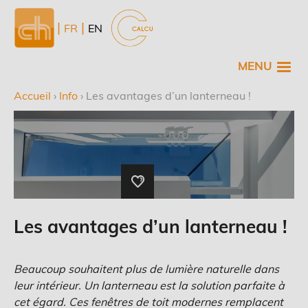
Aller
au
NL
FR
EN
contenu
principal
MENU
Accueil
›
Info
›
Les avantages d’un lanterneau !
Fil
d'Ariane
Les avantages d’un lanterneau !
Beaucoup souhaitent plus de lumière naturelle dans
leur intérieur. Un lanterneau est la solution parfaite à
cet égard. Ces fenêtres de toit modernes remplacent