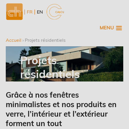
Aller
au
NL
FR
EN
contenu
principal
MENU
Accueil
›
Projets résidentiels
Fil
d'Ariane
Projets
résidentiels
Grâce à nos fenêtres
minimalistes et nos produits en
verre, l’intérieur et l’extérieur
forment un tout