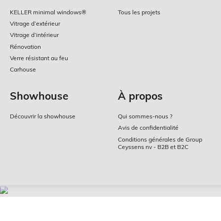
Menu
KELLER minimal windows®
Tous les projets
Pied
Vitrage d’extérieur
de
Vitrage d’intérieur
Rénovation
page
Verre résistant au feu
Carhouse
Showhouse
À propos
Découvrir la showhouse
Qui sommes-nous ?
Avis de confidentialité
Conditions générales de Group
Ceyssens nv - B2B et B2C