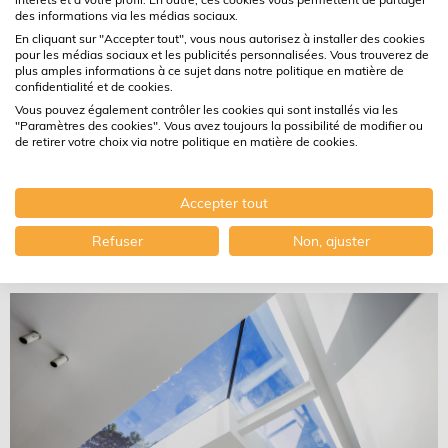
des informations via les médias sociaux.
En cliquant sur "Accepter tout", vous nous autorisez à installer des cookies
pour les médias sociaux et les publicités personnalisées. Vous trouverez de
plus amples informations à ce sujet dans notre politique en matière de
Comment reconnaître un
confidentialité et de cookies.
simple vitrage, un double
Vous pouvez également contrôler les cookies qui sont installés via les
"Paramètres des cookies". Vous avez toujours la possibilité de modifier ou
vitrage ou un vitrage super
de retirer votre choix via notre politique en matière de cookies.
isolant ?
Accepter tout
En savoir plus
Refuser
Non, ajuster